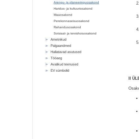
Arengu- ja planeeringuosakond
Haridus- ja kultuuriosakond
Maaosakond
Perekonnaseisuosakond
Rahandusosakond
Sotsiaal- ja tervishoiuosakond
Ametnikud
Palgaandmed
Hallatavad asutused
Tööaeg
Avalikud teenused
EV sümbolid
II Ü
Osako