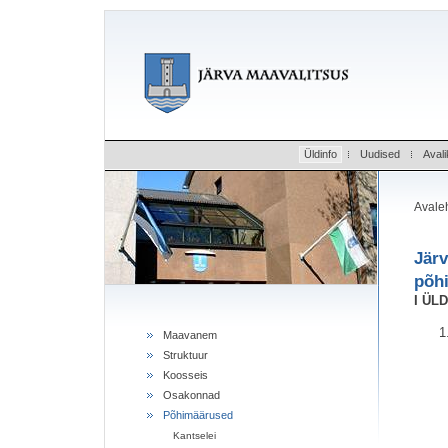
Üldinfo
Uudised
Avali
Avale
Järv
põh
I ÜL
Maavanem
Struktuur
Koosseis
Osakonnad
Põhimäärused
Kantselei