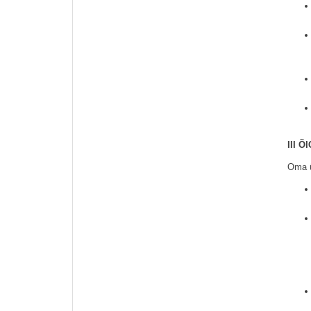
III 
Oma ü