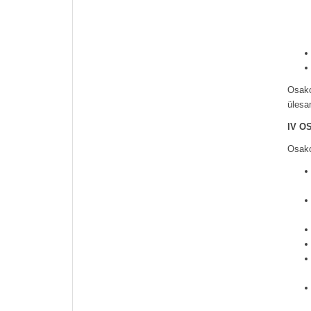
Osako
ülesa
IV O
Osako