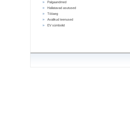
Palgaandmed
Hallatavad asutused
Tööaeg
Avalikud teenused
EV sümbolid