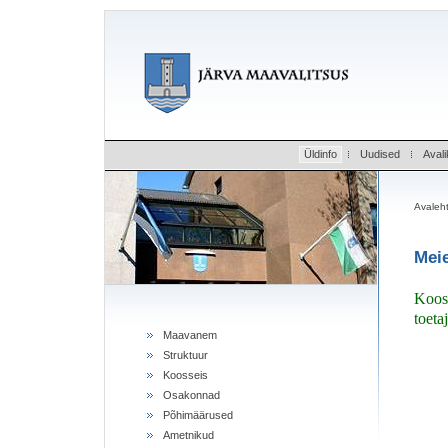
Üldinfo
Uudised
Avali
Avaleh
Mei
Koos
toeta
Maavanem
Struktuur
Koosseis
Osakonnad
Põhimäärused
Ametnikud